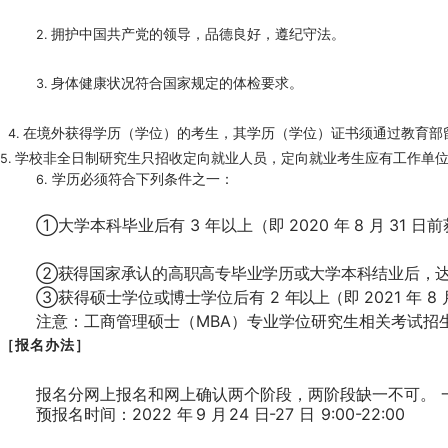
拥护中国共产党的领导，品德良好，遵纪守法。
2.
身体健康状况符合国家规定的体检要求。
3.
在境外获得学历（学位）的考生，其学历（学位）证书须通过教育部
4.
学校非全日制研究生只招收定向就业人员，定向就业考生应有工作单
5.
学历必须符合下列条件之一：
6.
①
大学本科毕业后有
3
年以上
（
即
2020
年
8
月
31
日前
②
获得国家承认的高职高专毕业学历或大学本科结业后，
③
获得硕士学位或博士学位后有
2
年以上
（
即
2021
年
8
注意：工商管理硕士（
MBA
）专业学位研究生相关考试招
［报名办法］
报名分网上报名和网上确认两个阶段，两阶段缺一不可。
预报名时间：
2022
年
9
月
24
日
-27
日
9:00-22:00