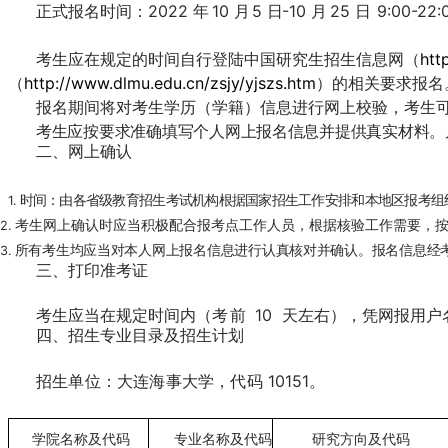
正式报名时间：
2022
年
10
月
5
日
-10
月
25
日
9:00-22:
考生应在规定的时间自行登陆中国研究生招生信息网（
htt
（
http://www.dlmu.edu.cn/zsjy/yjszs.htm
）的相关要求报名
报名期间将对考生学历（学籍）信息进行网上校验，考生
考生应按要求准确填写个人网上报名信息并提供真实材料。
二、网上确认
时间：由各省级教育招生考试机构根据国家招生工作安排和本地区报考组
1.
考生网上确认时应当积极配合报考点工作人员，根据核验工作需要，
2.
所有考生均应当对本人网上报名信息进行认真核对并确认。报名信息经
3.
三、打印准考证
考生应当在规定时间内（
考前
10
天左右），凭网报用户名
四、招生专业目录及招生计划
招生单位：大连海事大学，代码
10151。
学院名称及代码
专业名称及代码
研究方向及代码