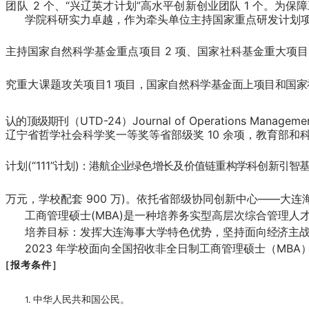
团队
2
个、
“
兴辽英才计划
”
高水平创新创业团队
1
个。为保障
学院科研实力卓越，作为牵头单位主持国家重点研发计划
主持国家自然科学基金重点项目
2
项、国家社科基金重大项
究重大课题攻关项目
1
项目，国家自然科学基金面上项目和国家
认的顶级期刊
（UTD-24）Journal of Operations Manageme
辽宁省哲学社会科学奖一等奖等省部级奖
10
余项，教育部和
计划
(“
11
1
”
计划
)
：港航企业绿色增长及价值链重构学科创新引智
万元，学校配套
900
万)。依托省部级协同创新中心——大连
工商管理硕士
(MBA)
是一种培养务实型高层次综合管理人
培养目标：发挥大连海事大学特色优势，坚持面向经济主
2023
年学校面向全国招收非全日制工商管理硕士（
MBA
［报考条件］
中华人民共和国公民。
1.