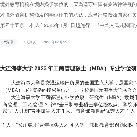
境外教育机构在境内授予学位的，应当遵守中国有关法律法规的
对境外教育机构颁发的学位证书的承认，应当严格按照国家有关
第四十五条 本法自2025年1月1日起施行。《中华人民共和
#资讯
4人浏览
2025年04月25日
大连海事大学 2023 年工商管理硕士（MBA）专业学位
大连海事大学是交通运输部所属的全国重点大学，是国家
“
（
MBA
）
办学资格的授权单位之一。学校是国际海事大学联合
大连海事大学工商管理专业学位硕士研究生（
MBA
）隶属
商管理、工程管理
2
个非全日制专业硕士学位授权点。学院师
家
“
万人计划
”
青年拔尖人才
1
人、教育部新世纪优秀人才
1
人
1
人、
“
兴辽英才
”
青年拔尖人才
4
人等，获批教育部创新团队