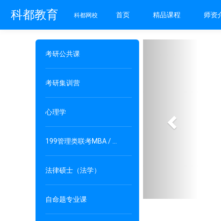
科都教育
首页
精品课程
师资
科都网校
Previous
考研公共课
考研集训营
心理学
199管理类联考MBA / MPAcc / MPA
法律硕士（法学）
自命题专业课