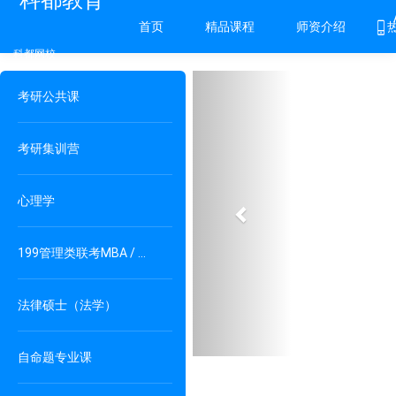
科都教育
首页
精品课程
师资介绍
科都网校
Previous
考研公共课
考研集训营
心理学
199管理类联考MBA / MPAcc / MPA
法律硕士（法学）
自命题专业课