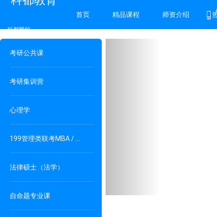
科都教育
首页
精品课程
师资介绍
科都网校
Previous
考研公共课
考研集训营
心理学
199管理类联考MBA / MPAcc / MPA
法律硕士（法学）
自命题专业课