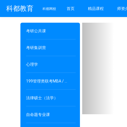
科都教育
首页
精品课程
师资
科都网校
Previous
考研公共课
考研集训营
心理学
199管理类联考MBA / MPAcc / MPA
法律硕士（法学）
自命题专业课