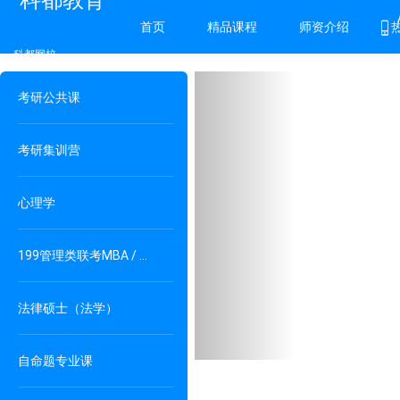
科都教育
首页
精品课程
师资介绍
科都网校
Previous
考研公共课
考研集训营
心理学
199管理类联考MBA / MPAcc / MPA
法律硕士（法学）
自命题专业课