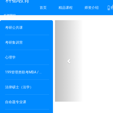
科都教育
首页
精品课程
师资介绍
科都网校
Previous
考研公共课
考研集训营
心理学
199管理类联考MBA / MPAcc / MPA
法律硕士（法学）
自命题专业课