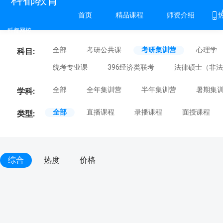
科都教育
首页
精品课程
师资介绍
科都网校
全部
考研公共课
考研集训营
心理学
科目:
统考专业课
396经济类联考
法律硕士（非法
全部
全年集训营
半年集训营
暑期集
学科:
全部
直播课程
录播课程
面授课程
类型:
综合
热度
价格